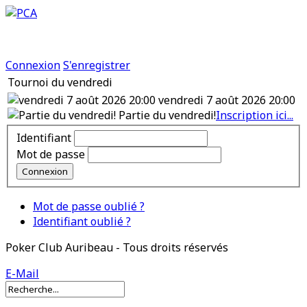
Connexion
S'enregistrer
Tournoi du vendredi
vendredi 7 août 2026 20:00
Partie du vendredi!
Inscription ici...
Identifiant
Mot de passe
Connexion
Mot de passe oublié ?
Identifiant oublié ?
Poker Club Auribeau - Tous droits réservés
E-Mail